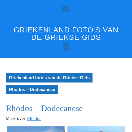
Ga
naar
Open
de
inhoud
knop
GRIEKENLAND FOTO'S VAN
DE GRIEKSE GIDS
Griekenland foto's van de Griekse Gids
Rhodos – Dodecanese
Rhodos – Dodecanese
Meer over
Rhodos