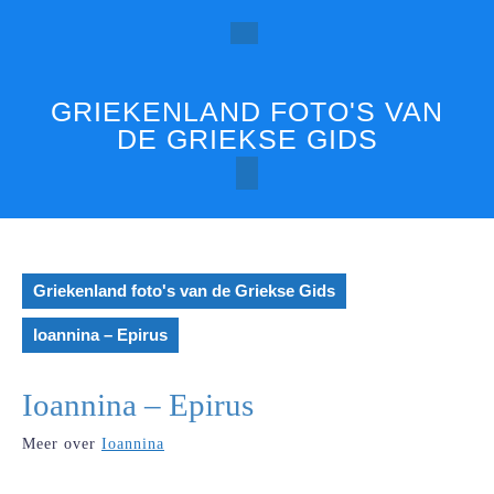
Ga
naar
Open
de
inhoud
knop
GRIEKENLAND FOTO'S VAN
DE GRIEKSE GIDS
Griekenland foto's van de Griekse Gids
Ioannina – Epirus
Ioannina – Epirus
Meer over
Ioannina