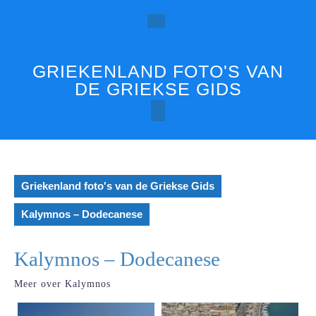
Ga
naar
Open
de
inhoud
knop
GRIEKENLAND FOTO'S VAN
DE GRIEKSE GIDS
Griekenland foto's van de Griekse Gids
Kalymnos – Dodecanese
Kalymnos – Dodecanese
Meer over Kalymnos