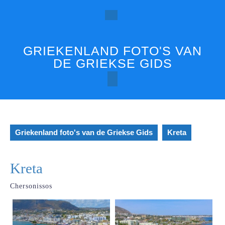
Ga
naar
Open
de
inhoud
knop
GRIEKENLAND FOTO'S VAN
DE GRIEKSE GIDS
Griekenland foto's van de Griekse Gids
Kreta
Kreta
Chersonissos