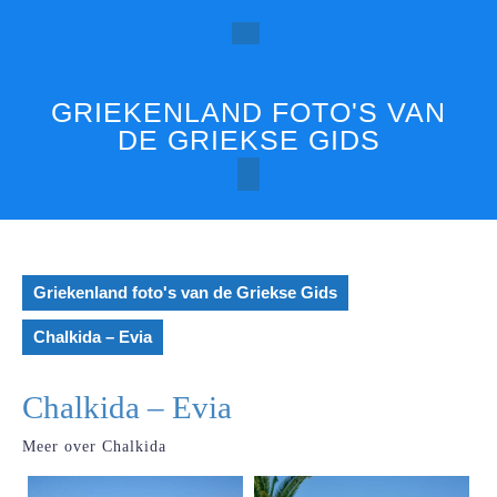
Ga
naar
Open
de
inhoud
knop
GRIEKENLAND FOTO'S VAN
DE GRIEKSE GIDS
Griekenland foto's van de Griekse Gids
Chalkida – Evia
Chalkida – Evia
Meer over Chalkida