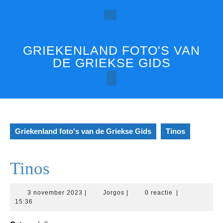
Ga
naar
Open
de
inhoud
knop
GRIEKENLAND FOTO'S VAN
DE GRIEKSE GIDS
Griekenland foto's van de Griekse Gids
Tinos
Tinos
3
Jorgos
3 november 2023
|
Jorgos
|
0 reactie
|
november
15:36
2023