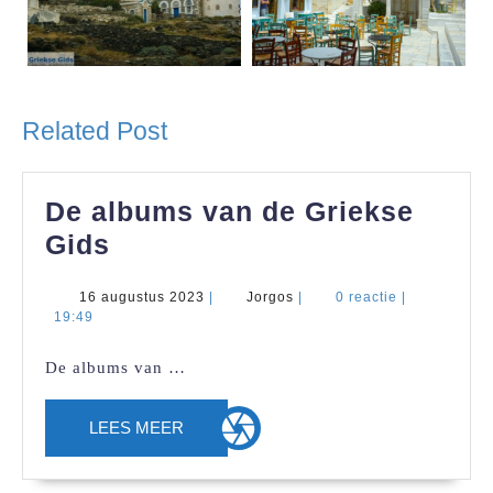
Related Post
De albums van de Griekse
De
Gids
albums
16
Jorgos
16 augustus 2023
|
Jorgos
|
0 reactie
|
van
augustus
19:49
de
2023
De albums van …
Griekse
Gids
LEES
LEES MEER
MEER