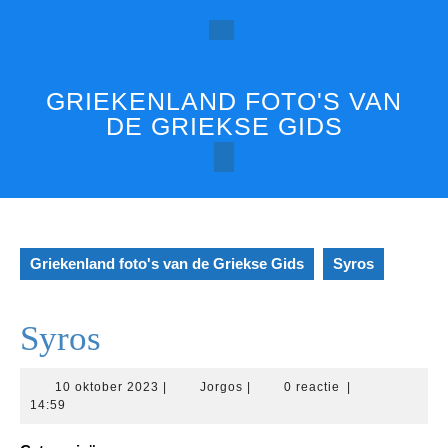
Ga
naar
Open
de
inhoud
knop
GRIEKENLAND FOTO'S VAN
DE GRIEKSE GIDS
Griekenland foto's van de Griekse Gids
Syros
Syros
10
Jorgos
10 oktober 2023
|
Jorgos
|
0 reactie
|
oktober
14:59
2023