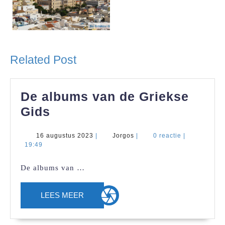
Related Post
De albums van de Griekse
De
Gids
albums
16
Jorgos
16 augustus 2023
|
Jorgos
|
0 reactie
|
van
augustus
19:49
de
2023
De albums van …
Griekse
Gids
LEES
LEES MEER
MEER