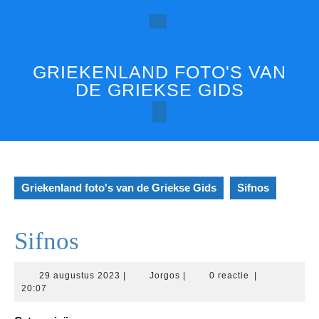
Ga
naar
Open
de
inhoud
knop
GRIEKENLAND FOTO'S VAN
DE GRIEKSE GIDS
Griekenland foto's van de Griekse Gids
Sifnos
Sifnos
29
Jorgos
29 augustus 2023
|
Jorgos
|
0 reactie
|
augustus
20:07
2023