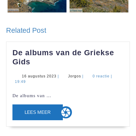
Related Post
De albums van de Griekse
De
Gids
albums
16
Jorgos
16 augustus 2023
|
Jorgos
|
0 reactie
|
van
augustus
19:49
de
2023
De albums van …
Griekse
Gids
LEES
LEES MEER
MEER