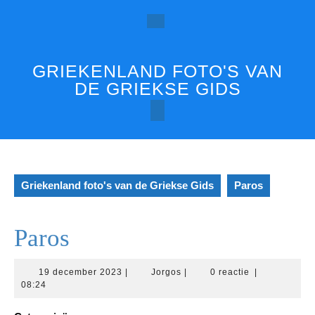
Ga
naar
Open
de
inhoud
knop
GRIEKENLAND FOTO'S VAN
DE GRIEKSE GIDS
Griekenland foto's van de Griekse Gids
Paros
Paros
19
Jorgos
19 december 2023
|
Jorgos
|
0 reactie
|
december
08:24
2023