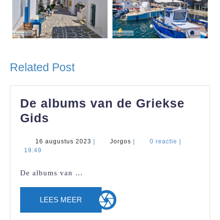
Related Post
De albums van de Griekse
De
Gids
albums
16
Jorgos
16 augustus 2023
|
Jorgos
|
0 reactie
|
van
augustus
19:49
de
2023
De albums van …
Griekse
Gids
LEES
LEES MEER
MEER