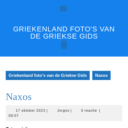
Ga
naar
Open
de
inhoud
knop
GRIEKENLAND FOTO'S VAN
DE GRIEKSE GIDS
Griekenland foto's van de Griekse Gids
Naxos
Naxos
17
Jorgos
17 oktober 2023
|
Jorgos
|
0 reactie
|
oktober
09:07
2023