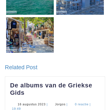
Related Post
De albums van de Griekse
De
Gids
albums
16
Jorgos
16 augustus 2023
|
Jorgos
|
0 reactie
|
van
augustus
19:49