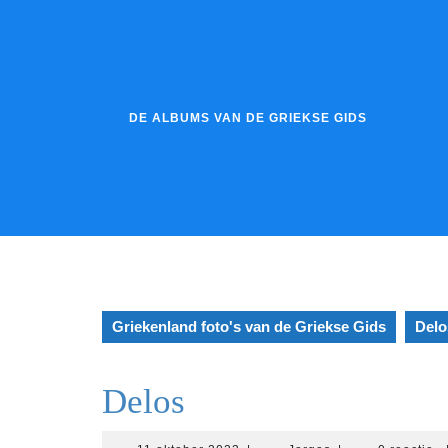
Ga
naar
de
inhoud
DE ALBUMS VAN DE GRIEKSE GIDS
Griekenland foto's van de Griekse Gids
Delo
Delos