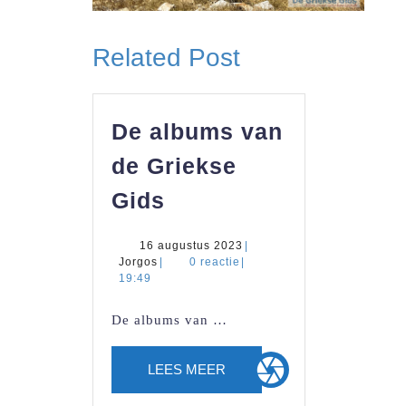
Related Post
De albums van
de Griekse
De
Gids
albums
van
16
16 augustus 2023
|
Jorgos
augustus
Jorgos
|
0 reactie
|
de
2023
19:49
Griekse
De albums van …
Gids
LEES
LEES MEER
MEER