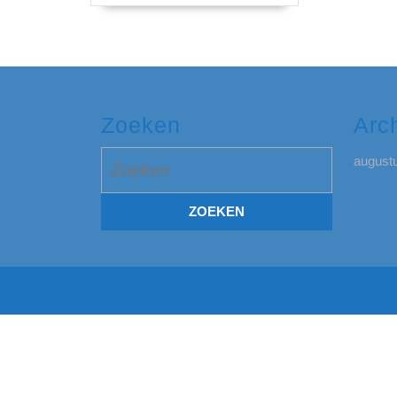
Zoeken
Arc
Zoek
august
naar: