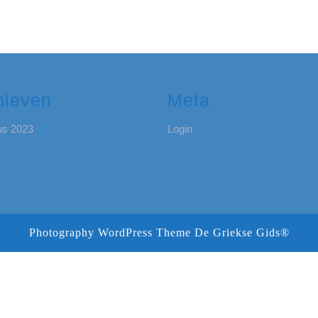
hieven
Meta
us 2023
Login
Photography WordPress Theme
De Griekse Gids®
Scroll
omhoog