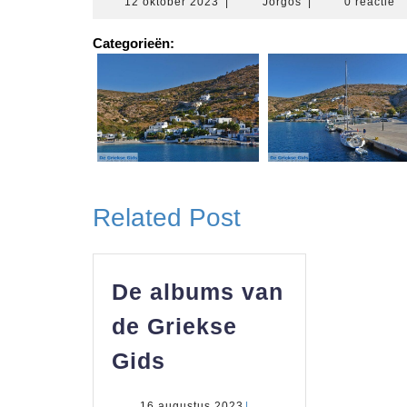
12
Jorgos
12 oktober 2023
|
Jorgos
|
0 reactie
oktober
2023
Categorieën:
Related Post
De albums van
de Griekse
De
Gids
albums
16
16 augustus 2023
|