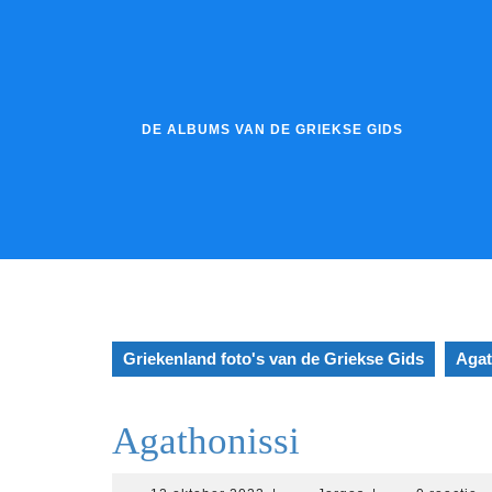
Ga
naar
de
inhoud
DE ALBUMS VAN DE GRIEKSE GIDS
Griekenland foto's van de Griekse Gids
Agat
Agathonissi