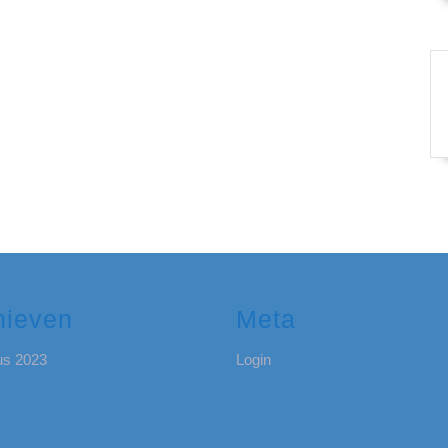
hieven
Meta
us 2023
Login